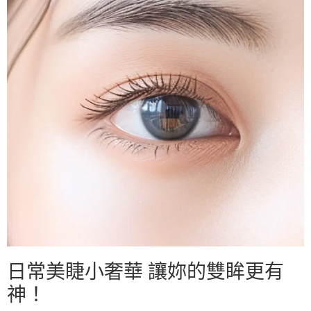
日常美睫小奢華 讓妳的雙眸更有
神！