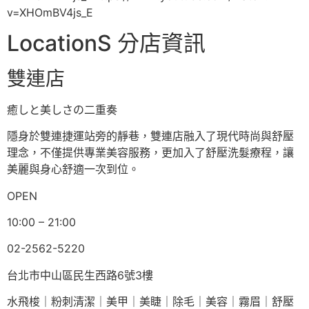
v=XHOmBV4js_E
LocationS 分店資訊
雙連店
癒しと美しさの二重奏
隱身於雙連捷運站旁的靜巷，雙連店融入了現代時尚與舒壓
理念，不僅提供專業美容服務，更加入了舒壓洗髮療程，讓
美麗與身心舒適一次到位。
OPEN
10:00 – 21:00
02-2562-5220
台北市中山區民生西路6號3樓
水飛梭｜粉刺清潔｜美甲｜美睫｜除毛｜美容｜霧眉｜舒壓