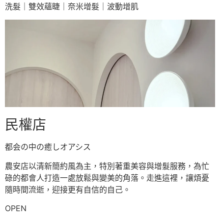
洗髮｜雙效蘊睫｜奈米增髮｜波動增肌
民權店
都会の中の癒しオアシス
農安店以清新簡約風為主，特別著重美容與增髮服務，為忙
碌的都會人打造一處放鬆與變美的角落。走進這裡，讓煩憂
隨時間流逝，迎接更有自信的自己。
OPEN