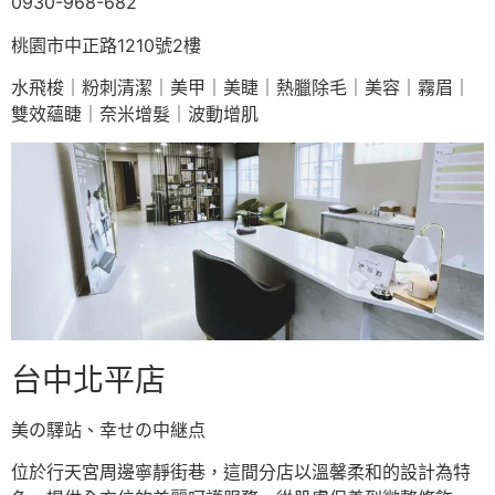
0930-968-682
桃園市中正路1210號2樓
水飛梭｜粉刺清潔｜美甲｜美睫｜熱臘除毛｜美容｜霧眉｜
雙效蘊睫｜奈米增髮｜波動增肌
台中北平店
美の驛站、幸せの中継点
位於行天宮周邊寧靜街巷，這間分店以溫馨柔和的設計為特