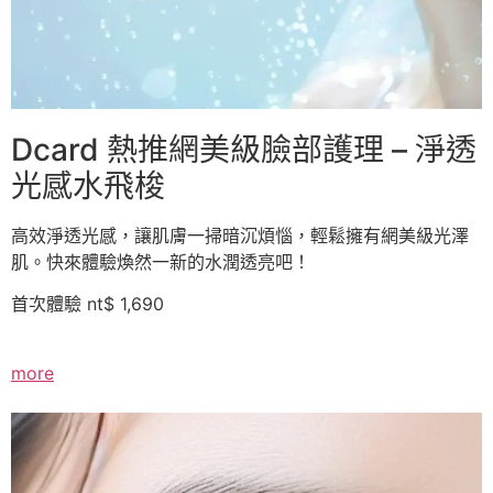
Dcard 熱推網美級臉部護理 – 淨透
光感水飛梭
高效淨透光感，讓肌膚一掃暗沉煩惱，輕鬆擁有網美級光澤
肌。快來體驗煥然一新的水潤透亮吧！
首次體驗 nt$ 1,690
more