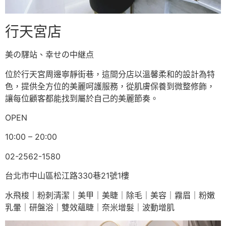
行天宮店
美の驛站、幸せの中継点
位於行天宮周邊寧靜街巷，這間分店以溫馨柔和的設計為特
色，提供全方位的美麗呵護服務，從肌膚保養到微整修飾，
讓每位顧客都能找到屬於自己的美麗節奏。
OPEN
10:00 – 20:00
02-2562-1580
台北市中山區松江路330巷21號1樓
水飛梭｜粉刺清潔｜美甲｜美睫｜除毛｜美容｜霧眉｜粉嫩
乳暈｜研盤浴｜雙效蘊睫｜奈米增髮｜波動增肌