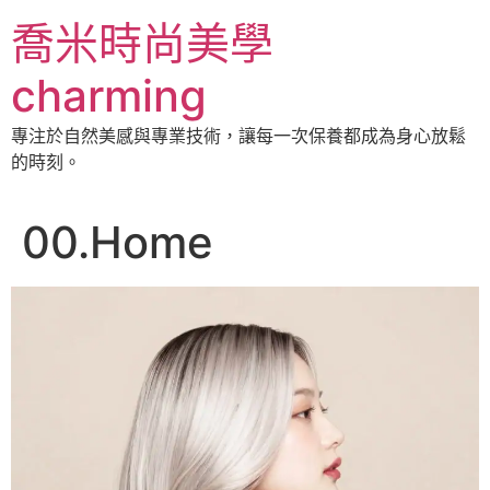
跳
喬米時尚美學
至
主
charming
要
內
專注於自然美感與專業技術，讓每一次保養都成為身心放鬆
容
的時刻。
00.Home